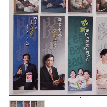
1
/
1