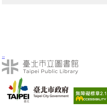
先總統 蔣公褒狀
器物類
器物類
:::