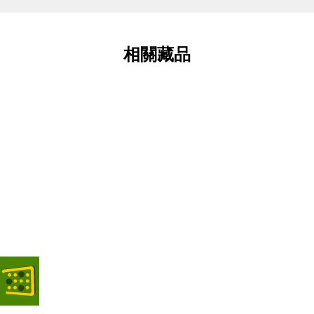
相關藏品
瓜地馬拉總統府頒予道藩先生國鳥大十字勳章證書
器物類