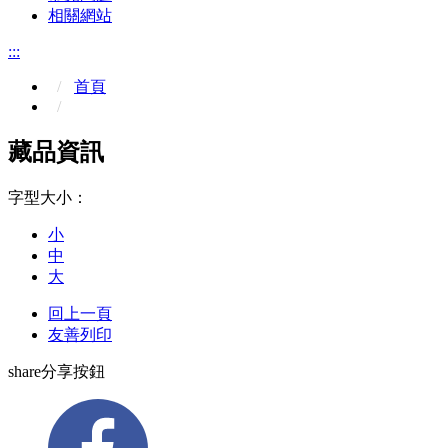
相關網站
:::
首頁
藏品資訊
字型大小：
小
中
大
回上一頁
友善列印
share分享按鈕