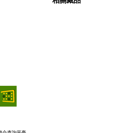
相關藏品
政經八百
漫畫類
整合查詢平臺