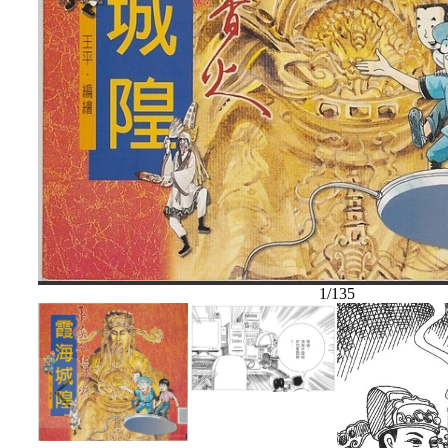
1
/
135