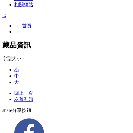
相關網站
:::
首頁
藏品資訊
字型大小：
小
中
大
回上一頁
友善列印
share分享按鈕