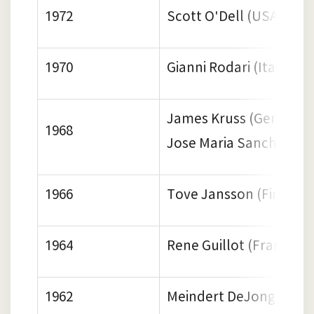
1972
Scott O'Dell (USA)
1970
Gianni Rodari (Italy)
James Kruss (Germany
1968
Jose Maria Sanchez-Sil
1966
Tove Jansson (Finland)
1964
Rene Guillot (France)
1962
Meindert DeJong (USA)