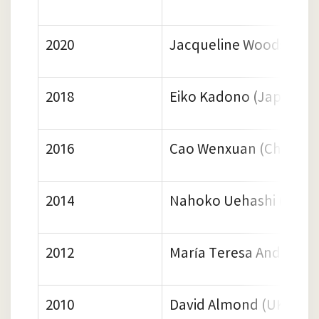
2020
Jacqueline Woodson (
2018
Eiko Kadono (Japan)
2016
Cao Wenxuan (China)
2014
Nahoko Uehashi (Japa
2012
María Teresa Andruetto
2010
David Almond (UK)