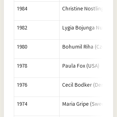
1984
Christine Nostlinger (Au
1982
Lygia Bojunga Nunes (B
1980
Bohumil Riha (Czechos
1978
Paula Fox (USA)
1976
Cecil Bodker (Denmark
1974
Maria Gripe (Sweden)