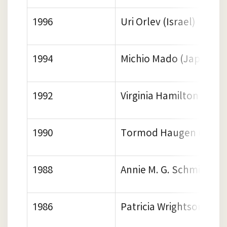
1996
Uri Orlev (Israel)
1994
Michio Mado (Japan)
1992
Virginia Hamilton (USA)
1990
Tormod Haugen (Norw
1988
Annie M. G. Schmidt (N
1986
Patricia Wrightson (Aust