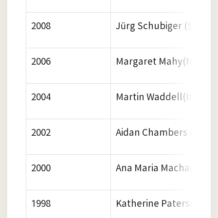
2008
Jürg Schubiger (Switze
2006
Margaret Mahy(New Ze
2004
Martin Waddell(Ireland
2002
Aidan Chambers (UK)
2000
Ana Maria Machado (Bra
1998
Katherine Paterson (U