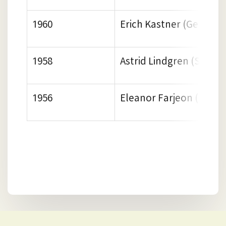
1960
Erich Kastner (German
1958
Astrid Lindgren (Swede
1956
Eleanor Farjeon (UK)