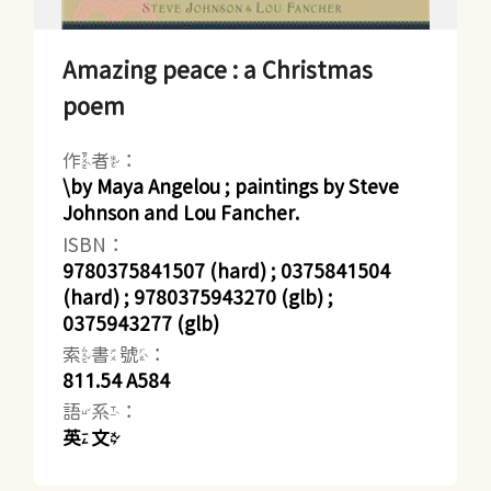
Amazing peace : a Christmas
poem
作者：
\by Maya Angelou ; paintings by Steve
Johnson and Lou Fancher.
ISBN：
9780375841507 (hard) ; 0375841504
(hard) ; 9780375943270 (glb) ;
0375943277 (glb)
索書號：
811.54 A584
語系：
英文