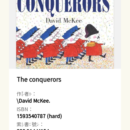
The conquerors
作者：
\David McKee.
ISBN：
1593540787 (hard)
索書號：