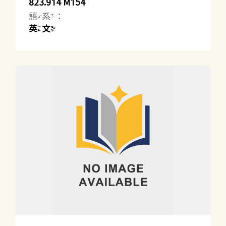
823.914 M154
語系：
英文