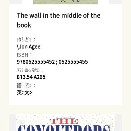
The wall in the middle of the
book
作者：
\Jon Agee.
ISBN：
9780525555452 ; 0525555455
索書號：
813.54 A265
語系：
英文