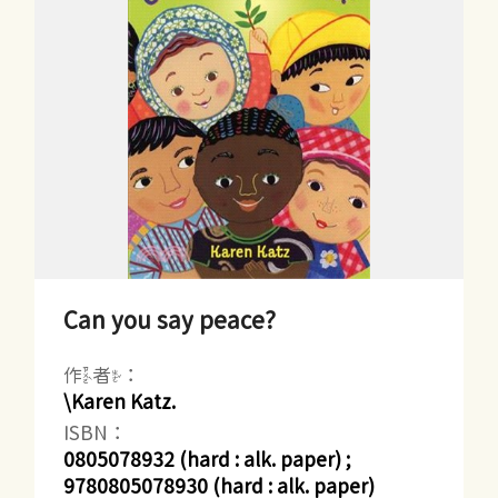
Can you say peace?
作者：
\Karen Katz.
ISBN：
0805078932 (hard : alk. paper) ;
9780805078930 (hard : alk. paper)