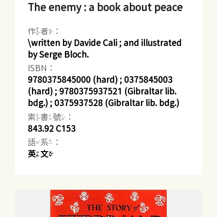
The enemy : a book about peace
作者：
\written by Davide Cali ; and illustrated
by Serge Bloch.
ISBN：
9780375845000 (hard) ; 0375845003
(hard) ; 9780375937521 (Gibraltar lib.
bdg.) ; 0375937528 (Gibraltar lib. bdg.)
索書號：
843.92 C153
語系：
英文