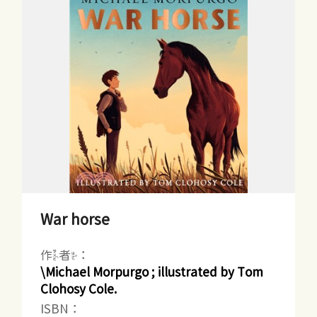
War horse
作者：
\Michael Morpurgo ; illustrated by Tom
Clohosy Cole.
ISBN：