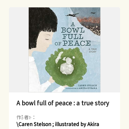
A bowl full of peace : a true story
作者：
\Caren Stelson ; illustrated by Akira