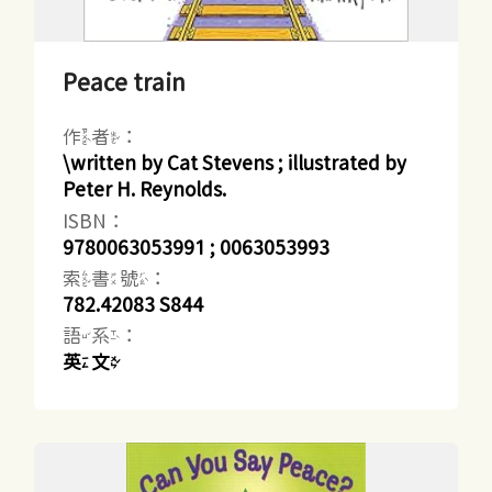
Peace train
作者：
\written by Cat Stevens ; illustrated by
Peter H. Reynolds.
ISBN：
9780063053991 ; 0063053993
索書號：
782.42083 S844
語系：
英文