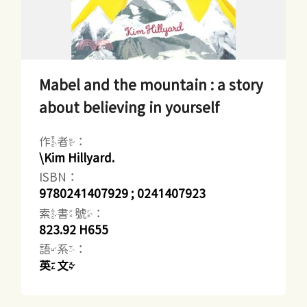
Mabel and the mountain : a story
about believing in yourself
作者：
\Kim Hillyard.
ISBN：
9780241407929 ; 0241407923
索書號：
823.92 H655
語系：
英文