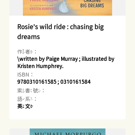
Rosie's wild ride : chasing big
dreams
作者：
\written by Paige Murray ; illustrated by
Kristen Humphrey.
ISBN：
9780310161585 ; 0310161584
索書號：
語系：
英文