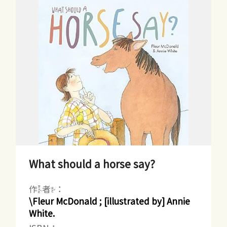
What should a horse say?
作者：
\Fleur McDonald ; [illustrated by] Annie
White.