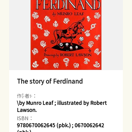
The story of Ferdinand
作者：
\by Munro Leaf ; illustrated by Robert
Lawson.
ISBN：
9780670062645 (pbk.) ; 0670062642