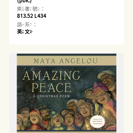
(pbk.)
索書號：
813.52 L434
語系：
英文