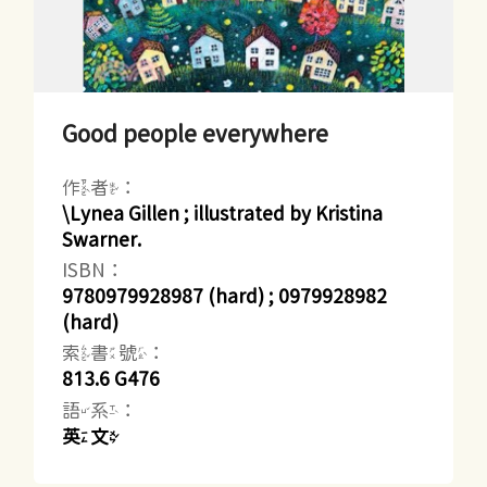
Good people everywhere
作者：
\Lynea Gillen ; illustrated by Kristina
Swarner.
ISBN：
9780979928987 (hard) ; 0979928982
(hard)
索書號：
813.6 G476
語系：
英文