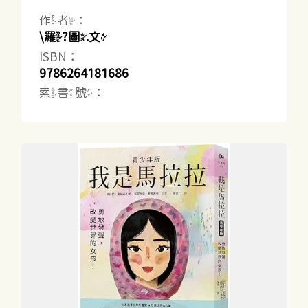
作者：
\羅?圖.文
ISBN：
9786264181686
索書號：