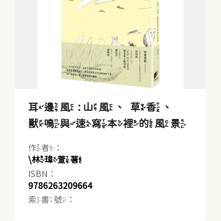
耳邊風 : 山風、草香、
獸鳴與速寫本裡的風景
作者：
\林瑋萱著
ISBN：
9786263209664
索書號：