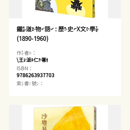
鐵道物語 : 歷史X文學
(1890-1960)
作者：
\王派仁著
ISBN：
9786263937703
索書號：