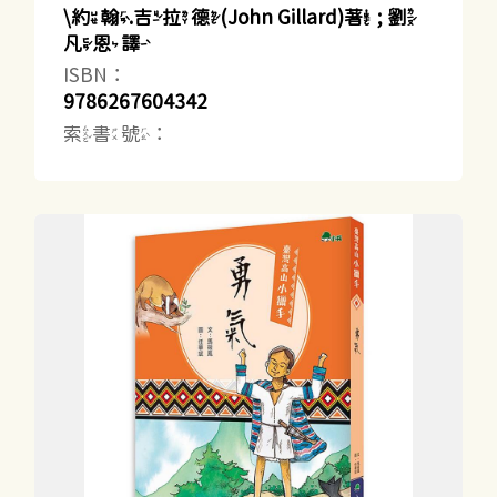
\約翰.吉拉德(John Gillard)著 ; 劉
凡恩譯
ISBN：
9786267604342
索書號：