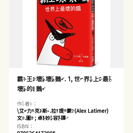
霸王壞壞鵝. 1, 世界上最
壞的鵝
作者：
\艾力克斯.拉提蒙(Alex Latimer)
文.圖 ; 卓妙容譯
ISBN：