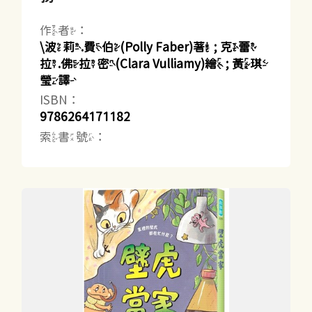
作者：
\波莉.費伯(Polly Faber)著 ; 克蕾
拉.佛拉密(Clara Vulliamy)繪 ; 黃琪
瑩譯
ISBN：
9786264171182
索書號：