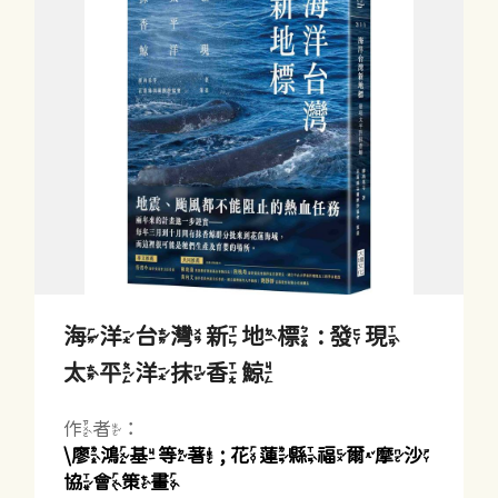
海洋台灣新地標 : 發現
太平洋抹香鯨
作者：
\廖鴻基等著 ; 花蓮縣福爾摩沙
協會策畫