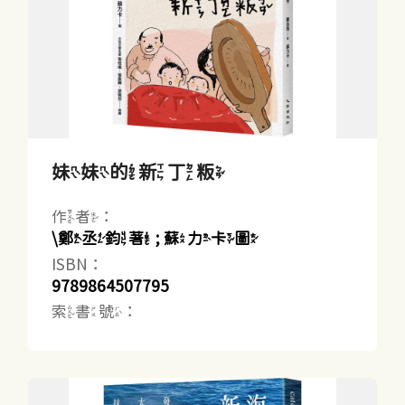
妹妹的新丁粄
作者：
\鄭丞鈞著 ; 蘇力卡圖
ISBN：
9789864507795
索書號：