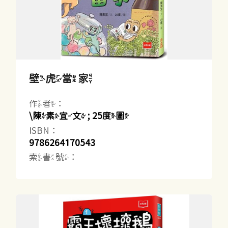
壁虎當家
作者：
\陳素宜文 ; 25度圖
ISBN：
9786264170543
索書號：