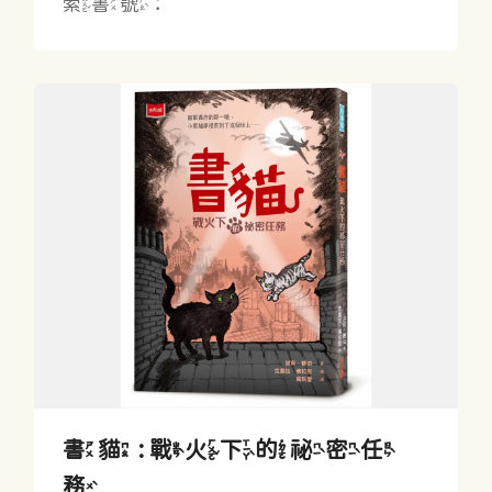
索書號：
書貓 : 戰火下的祕密任
務