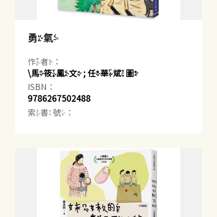
勇氣
作者：
\馬筱鳳文 ; 任華斌圖
ISBN：
9786267502488
索書號：