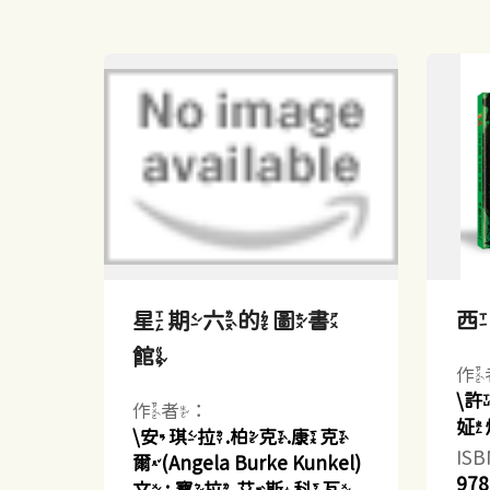
星期六的圖書
館
作
\
作者：
姃
\安琪拉.柏克.康克
IS
爾(Angela Burke Kunkel)
978
文 ; 寶拉.艾斯科瓦