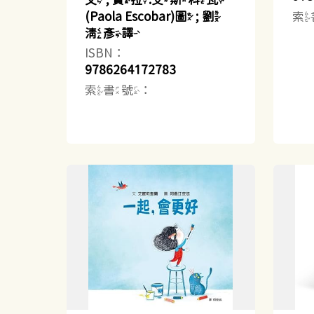
索
(Paola Escobar)圖 ; 劉
清彥譯
ISBN：
9786264172783
索書號：