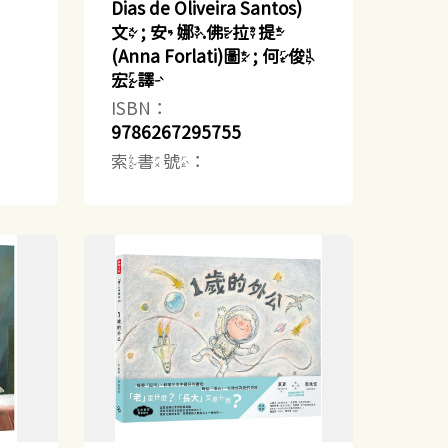
Dias de Oliveira Santos)
文 ; 安娜.佛拉提
(Anna Forlati)圖 ; 何俊
宏譯
ISBN：
9786267295755
索書號：