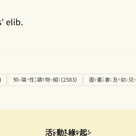
)
知識性讀物組(2583)
圖畫書及幼兒讀物
活動緣起