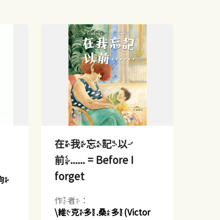
在我忘記以
前...... = Before I
forget
狗
作者：
\維克多.桑多(Victor