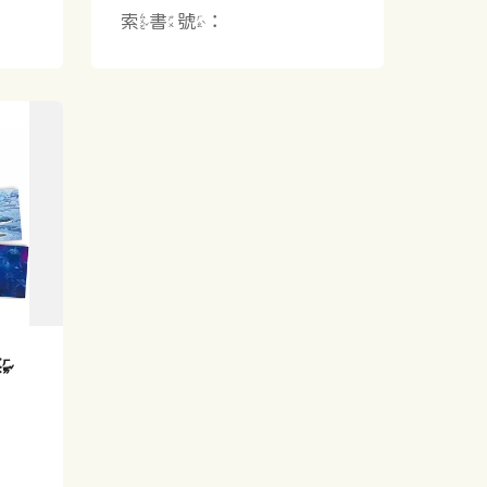
索書號：
海