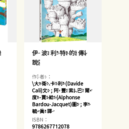
了
伊波利特的傳
說
作者：
\大衛.卡利(Davide
Cali)文 ; 阿豐索.巴爾
度-賈給(Alphonse
Bardou-Jacquet)圖 ; 李
毓真譯
ISBN：
9786267712078