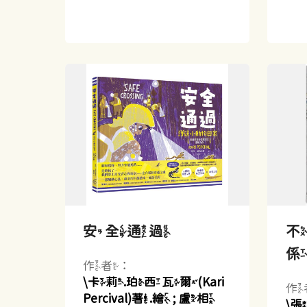
安全通過
作者：
\卡莉.珀西瓦爾(Kari
作
Percival)著.繪 ; 盧相
\