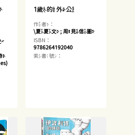
大
1歲的外公
作者：
\夏夏文 ; 周見信圖
ISBN：
史
9786264192040
索書號：
懷特
es)