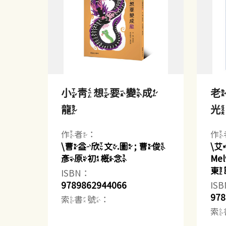
小青想要變成
龍
作者：
作
\曹益欣文.圖 ; 曹俊
\艾
彥原初概念
Me
東
ISBN：
9789862944066
IS
978
索書號：
索