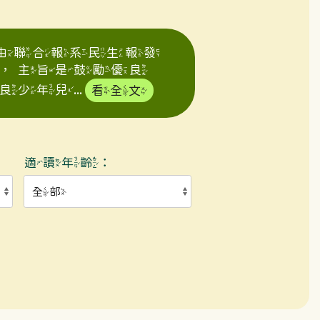
年由聯合報系民生報發
，主旨是鼓勵優良
年兒...
看全文
適讀年齡：