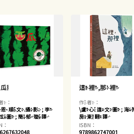
西瓜
這裡,那裡
者：
作者：
許恩順文.攝影 ; 李
\盧心遠文圖 ; 海
炫圖 ; 簡郁璇譯
房東翻譯
BN：
ISBN：
6267632048
9789862747001