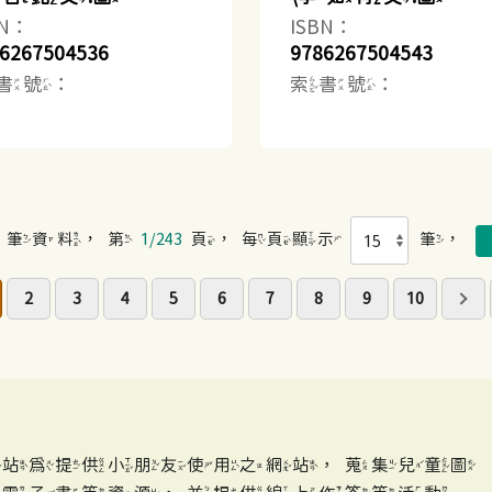
BN：
ISBN：
6267504536
9786267504543
書號：
索書號：
筆資料，第
1/243
頁，每頁顯示
筆，
2
3
4
5
6
7
8
9
10
網站為提供小朋友使用之網站，蒐集兒童圖