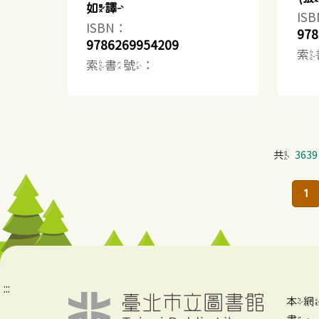
如譯
IS
ISBN：
978
9786269954209
索
索書號：
共
3639
1
:::
本