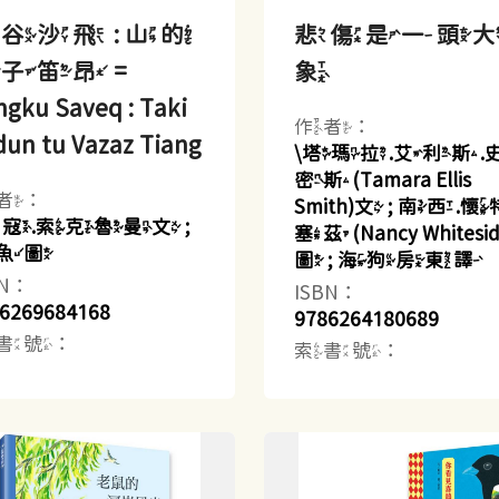
谷沙飛 : 山的
悲傷是一頭
子笛昂 =
象
gku Saveq : Taki
作者：
dun tu Vazaz Tiang
\塔瑪拉.艾利斯.
密斯(Tamara Ellis
者：
Smith)文 ; 南西.
乜寇.索克魯曼文 ;
塞茲(Nancy Whitesid
魚圖
圖 ; 海狗房東譯
BN：
ISBN：
6269684168
9786264180689
書號：
索書號：