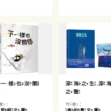
不一樣也沒關
深海之生.深
係
之聲
者：
作者：
張哲銘文.圖
\李如青文.圖