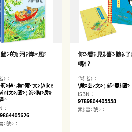
老鼠的河岸風
你看見喜鵲
光
嗎?
者：
作者：
莉絲.梅爾文(Alice
\戴芸文 ; 郁蓉圖
lvin)文.圖 ; 海狗房
ISBN：
譯
9789864405558
BN：
索書號：
9864405626
書號：