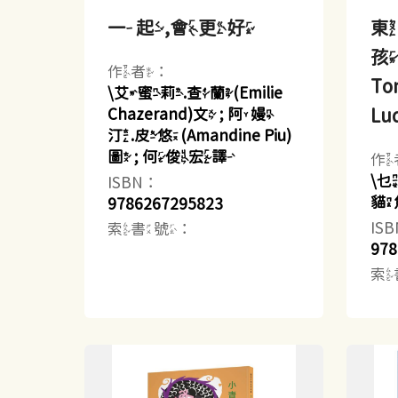
一起,會更好
東
孩
作者：
Ton
\艾蜜莉.查蘭(Emilie
Lu
Chazerand)文 ; 阿嫚
汀.皮悠(Amandine Piu)
圖 ; 何俊宏譯
作
\
ISBN：
貓
9786267295823
IS
索書號：
978
索