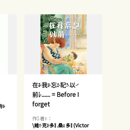
在我忘記以
前...... = Before I
forget
狗
作者：
\維克多.桑多(Victor