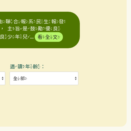
年由聯合報系民生報發
，主旨是鼓勵優良
年兒...
看全文
適讀年齡：