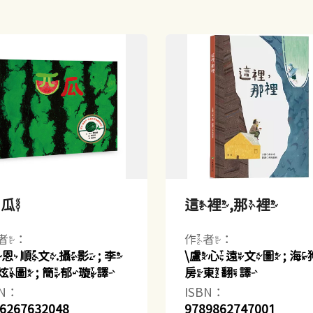
西瓜
這裡,那裡
者：
作者：
許恩順文.攝影 ; 李
\盧心遠文圖 ; 海
炫圖 ; 簡郁璇譯
房東翻譯
BN：
ISBN：
6267632048
9789862747001