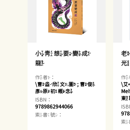
小青想要變成
龍
作者：
作
\曹益欣文.圖 ; 曹俊
\艾
彥原初概念
Me
東
ISBN：
9789862944066
IS
978
索書號：
索