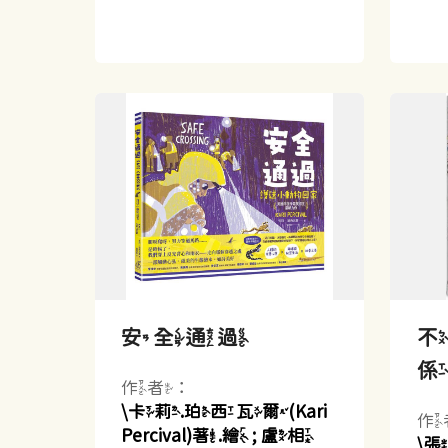
安全通過
作者：
\卡莉.珀西瓦爾(Kari
作
Percival)著.繪 ; 盧相
\