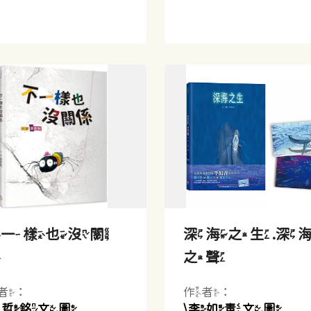
不一樣也沒關
深海之生.深
係
之聲
者：
作者：
張哲銘文.圖
\李如青文.圖