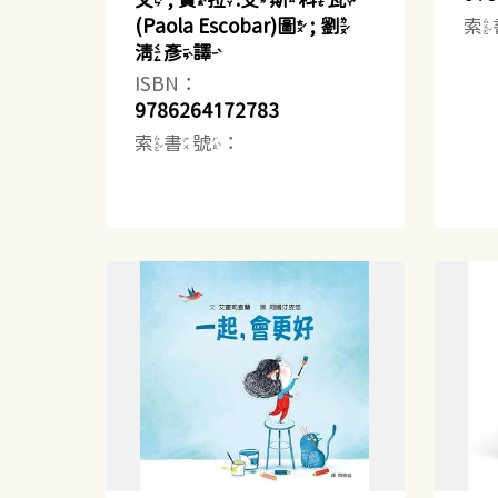
索
(Paola Escobar)圖 ; 劉
清彥譯
ISBN：
9786264172783
索書號：