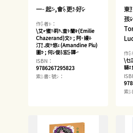
一起,會更好
東
孩
作者：
Ton
\艾蜜莉.查蘭(Emilie
Lu
Chazerand)文 ; 阿嫚
汀.皮悠(Amandine Piu)
圖 ; 何俊宏譯
作
\
ISBN：
貓
9786267295823
IS
索書號：
978
索