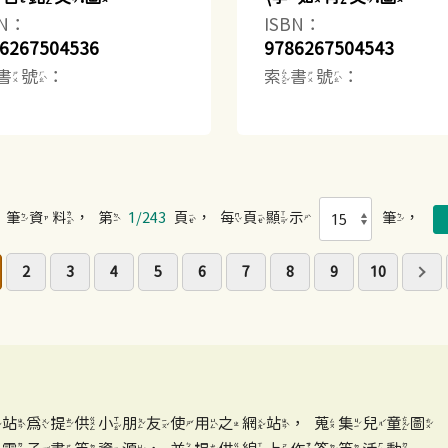
BN：
ISBN：
6267504536
9786267504543
書號：
索書號：
筆資料，第
1/243
頁，每頁顯示
筆，
2
3
4
5
6
7
8
9
10
網站為提供小朋友使用之網站，蒐集兒童圖