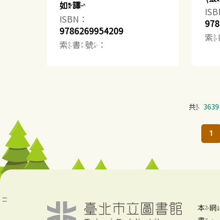
如譯
IS
ISBN：
978
9786269954209
索
索書號：
共
3639
1
:::
本