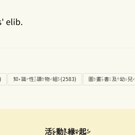
)
知識性讀物組(2583)
圖畫書及幼兒讀物
活動緣起