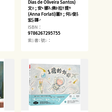
Dias de Oliveira Santos)
文 ; 安娜.佛拉提
(Anna Forlati)圖 ; 何俊
宏譯
ISBN：
9786267295755
索書號：