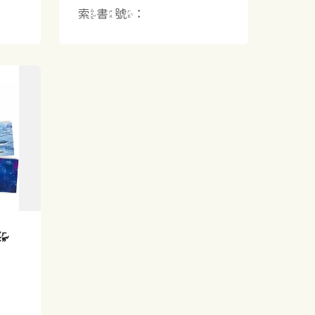
索書號：
海