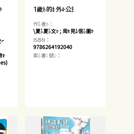
大
1歲的外公
作者：
\夏夏文 ; 周見信圖
ISBN：
史
9786264192040
索書號：
懷特
es)