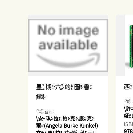
星期六的圖書
館
作
\
作者：
姃
\安琪拉.柏克.康克
IS
爾(Angela Burke Kunkel)
978
文 ; 寶拉.艾斯科瓦