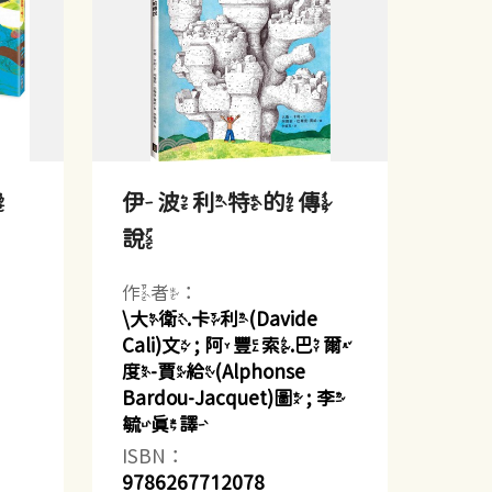
了
伊波利特的傳
說
作者：
\大衛.卡利(Davide
Cali)文 ; 阿豐索.巴爾
度-賈給(Alphonse
Bardou-Jacquet)圖 ; 李
毓真譯
ISBN：
9786267712078