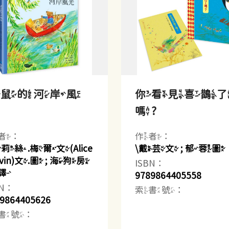
老鼠的河岸風
你看見喜鵲
光
嗎?
者：
作者：
莉絲.梅爾文(Alice
\戴芸文 ; 郁蓉圖
lvin)文.圖 ; 海狗房
ISBN：
譯
9789864405558
BN：
索書號：
9864405626
書號：