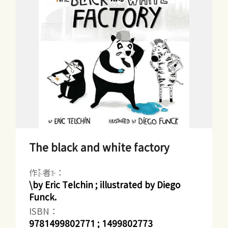
The black and white factory
作者：
\by Eric Telchin ; illustrated by Diego
Funck.
ISBN：
9781499802771 ; 1499802773