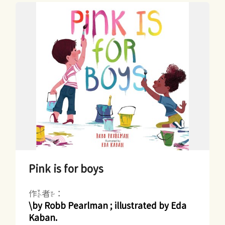
Pink is for boys
作者：
\by Robb Pearlman ; illustrated by Eda
Kaban.