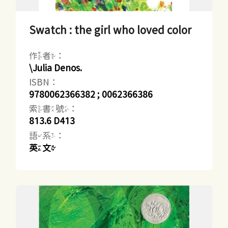
Swatch : the girl who loved color
作者：
\Julia Denos.
ISBN：
9780062366382 ; 0062366386
索書號：
813.6 D413
語系：
英文