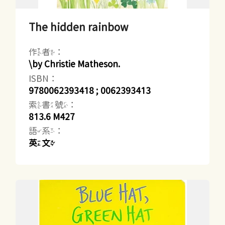
The hidden rainbow
作者：
\by Christie Matheson.
ISBN：
9780062393418 ; 0062393413
索書號：
813.6 M427
語系：
英文