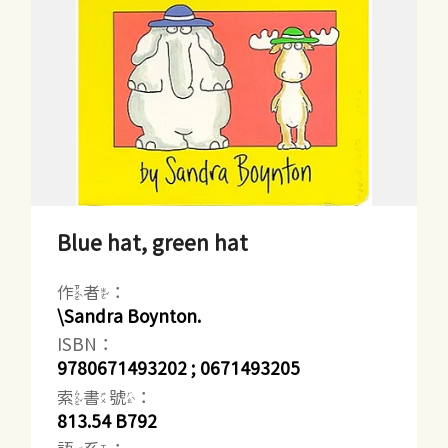
Blue hat, green hat
作者：
\Sandra Boynton.
ISBN：
9780671493202 ; 0671493205
索書號：
813.54 B792