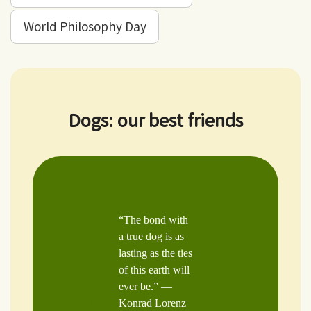
World Philosophy Day
Dogs: our best friends
“The bond with
a true dog is as
lasting as the ties
of this earth will
ever be.” —
Konrad Lorenz