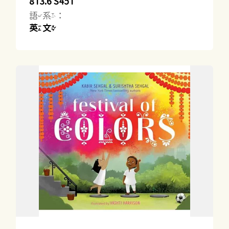
813.6 S451
語系：
英文