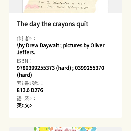
The day the crayons quit
作者：
\by Drew Daywalt ; pictures by Oliver
Jeffers.
ISBN：
9780399255373 (hard) ; 0399255370
(hard)
索書號：
813.6 D276
語系：
英文