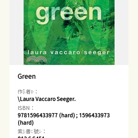
Green
作者：
\Laura Vaccaro Seeger.
ISBN：
9781596433977 (hard) ; 1596433973
(hard)
索書號：