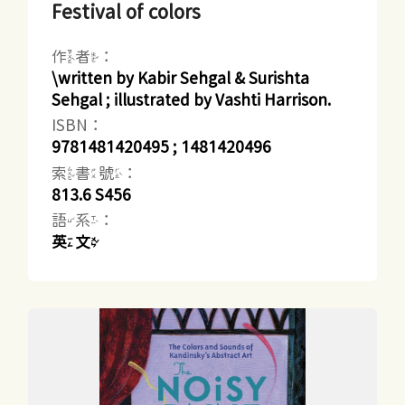
Festival of colors
作者：
\written by Kabir Sehgal & Surishta
Sehgal ; illustrated by Vashti Harrison.
ISBN：
9781481420495 ; 1481420496
索書號：
813.6 S456
語系：
英文