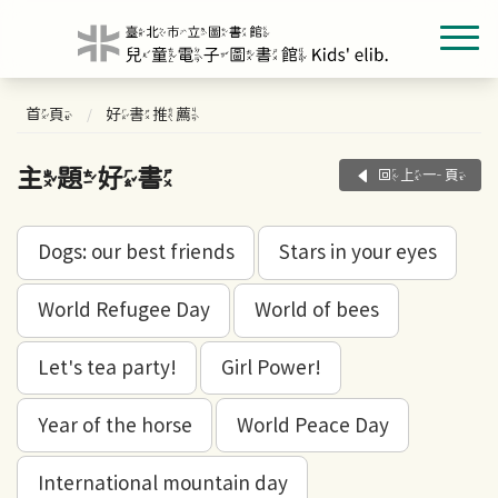
首頁
好書推薦
主題好書
回上一頁
Dogs: our best friends
Stars in your eyes
World Refugee Day
World of bees
Let's tea party!
Girl Power!
Year of the horse
World Peace Day
International mountain day