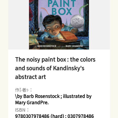
The noisy paint box : the colors
and sounds of Kandinsky's
abstract art
作者：
\by Barb Rosenstock ; illustrated by
Mary GrandPre.
ISBN：
9780307978486 (hard) ; 0307978486