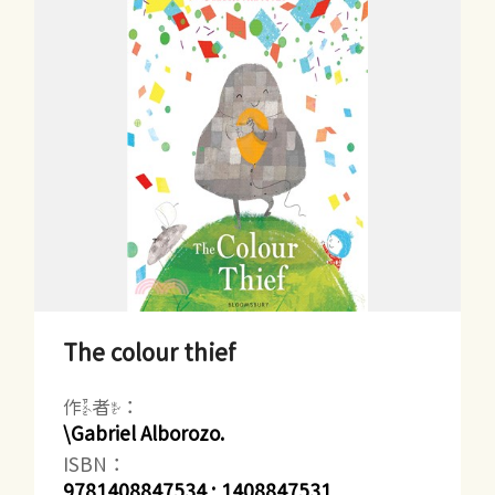
The colour thief
作者：
\Gabriel Alborozo.
ISBN：
9781408847534 ; 1408847531