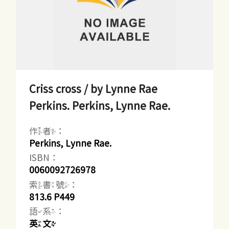
Criss cross / by Lynne Rae
Perkins. Perkins, Lynne Rae.
作者：
Perkins, Lynne Rae.
ISBN：
0060092726978
索書號：
813.6 P449
語系：
英文