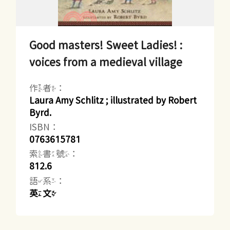
Good masters! Sweet Ladies! :
voices from a medieval village
作者：
Laura Amy Schlitz ; illustrated by Robert
Byrd.
ISBN：
0763615781
索書號：
812.6
語系：
英文