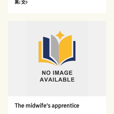
英文
The midwife's apprentice