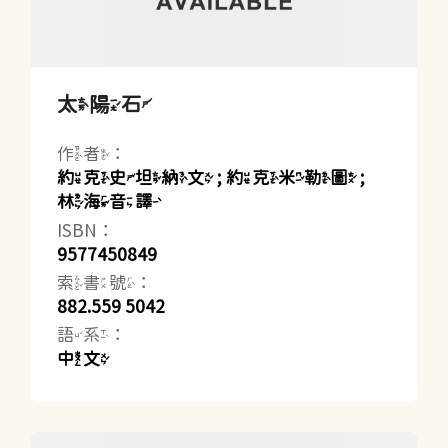
太陽石
作者：
約克史坦納文 ; 約克米勒圖 ;
林海音譯
ISBN：
9577450849
索書號：
882.559 5042
語系：
中文