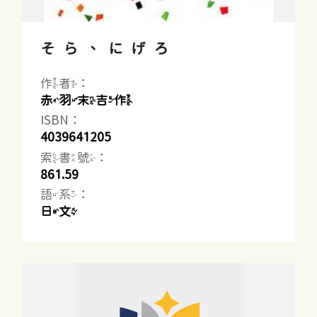
そら、にげろ
作者：
赤羽末吉作
ISBN：
4039641205
索書號：
861.59
語系：
日文