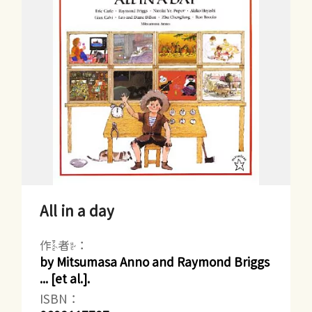
All in a day
作者：
by Mitsumasa Anno and Raymond Briggs
... [et al.].
ISBN：