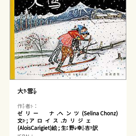
大雪
作者：
ゼリー ナ.へンツ(Selina Chonz)
文 ; アロイス.カリジェ
(AloisCarigiet)絵 ; 生野幸吉訳