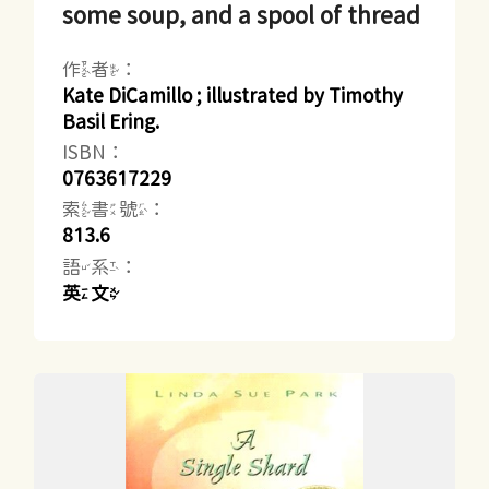
some soup, and a spool of thread
作者：
Kate DiCamillo ; illustrated by Timothy
Basil Ering.
ISBN：
0763617229
索書號：
813.6
語系：
英文