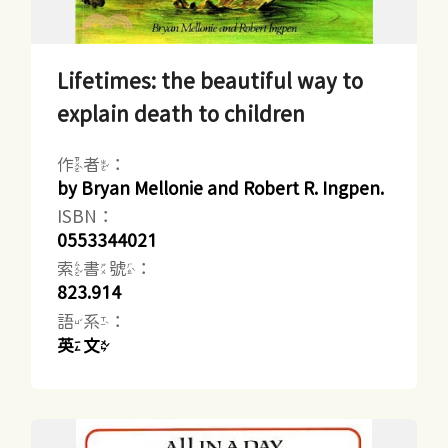
Lifetimes: the beautiful way to
explain death to children
作者：
by Bryan Mellonie and Robert R. Ingpen.
ISBN：
0553344021
索書號：
823.914
語系：
英文