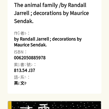
The animal family /by Randall
Jarrell ; decorations by Maurice
Sendak.
作者：
by Randall Jarrell ; decorations by
Maurice Sendak.
ISBN：
0062050885978
索書號：
813.54 J37
語系：
英文