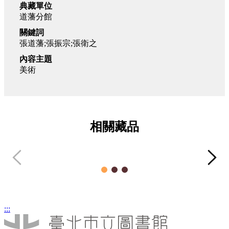
典藏單位
道藩分館
關鍵詞
張道藩;張振宗;張衛之
內容主題
美術
相關藏品
道藩先生書法作品
道
美術類
:::