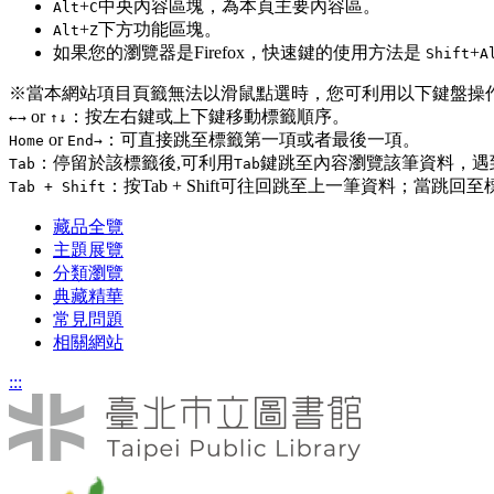
+
中央內容區塊，為本頁主要內容區。
Alt
C
+
下方功能區塊。
Alt
Z
如果您的瀏覽器是Firefox，快速鍵的使用方法是
+
Shift
A
※當本網站項目頁籤無法以滑鼠點選時，您可利用以下鍵盤操
or
：按左右鍵或上下鍵移動標籤順序。
←
→
↑
↓
or
：可直接跳至標籤第一項或者最後一項。
Home
End
→
：停留於該標籤後,可利用
鍵跳至內容瀏覽該筆資料，遇到
Tab
Tab
：按Tab + Shift可往回跳至上一筆資料；當跳
Tab + Shift
藏品全覽
主題展覽
分類瀏覽
典藏精華
常見問題
相關網站
:::