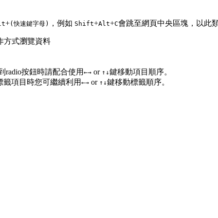
+
，例如
+
+
會跳至網頁中央區塊，以此
lt
(快速鍵字母)
Shift
Alt
C
作方式瀏覽資料
radio按鈕時請配合使用
or
鍵移動項目順序。
←
→
↑
↓
回至標籤項目時您可繼續利用
or
鍵移動標籤順序。
←
→
↑
↓