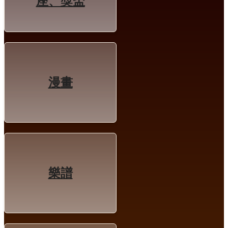
座、獎盃
漫畫
樂譜