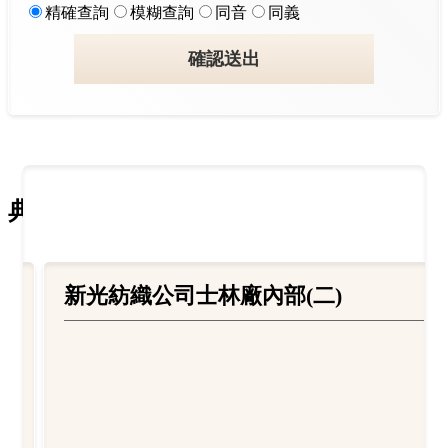
精確查詢
模糊查詢
同音
同義
確認送出
典藏精華
務勞動情形-整平河川地蓋公園(1)
新光紡織公司士林廠內部(二)