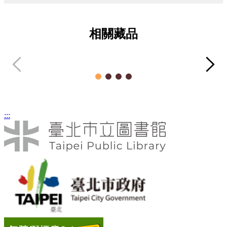
相關藏品
臺北市煤氣
第
照片類
:::