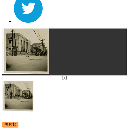
1
/
1
照片類