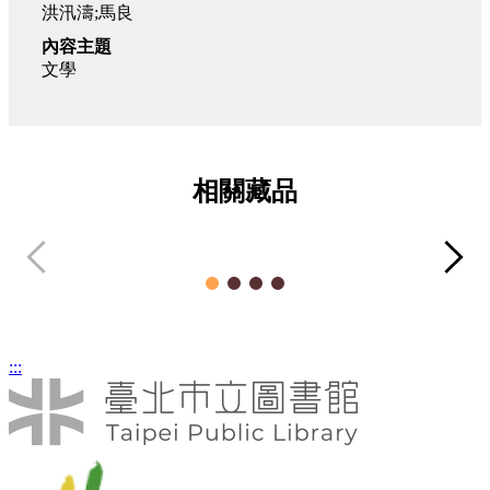
洪汛濤;馬良
內容主題
文學
相關藏品
把兩岸的兒童文學捏在一起
洪
文章類
:::