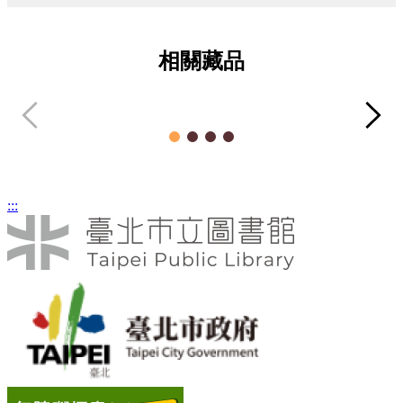
相關藏品
全民歡慶七十年
單
典藏品
:::