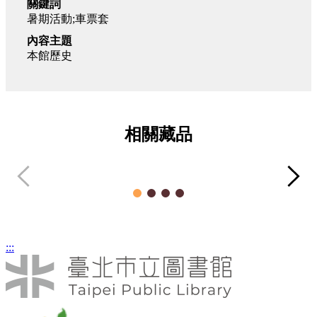
關鍵詞
暑期活動;車票套
內容主題
本館歷史
相關藏品
先總統 蔣公褒狀
瓜
器物類
:::