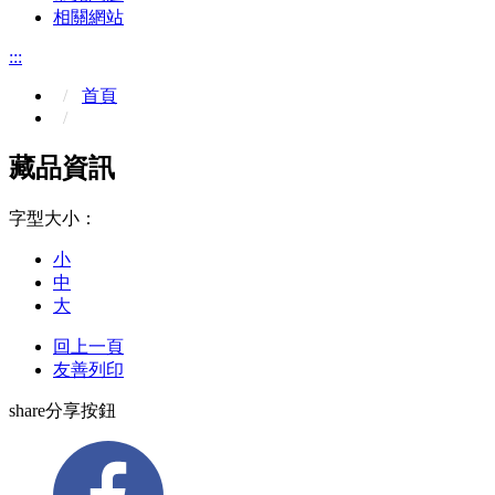
相關網站
:::
首頁
藏品資訊
字型大小：
小
中
大
回上一頁
友善列印
share分享按鈕