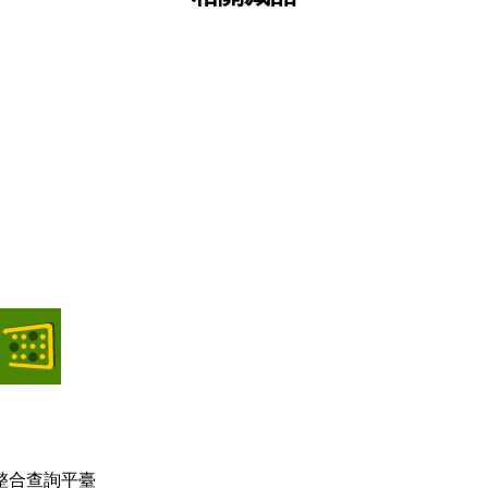
民大會合照
公路黨部
照片類
整合查詢平臺