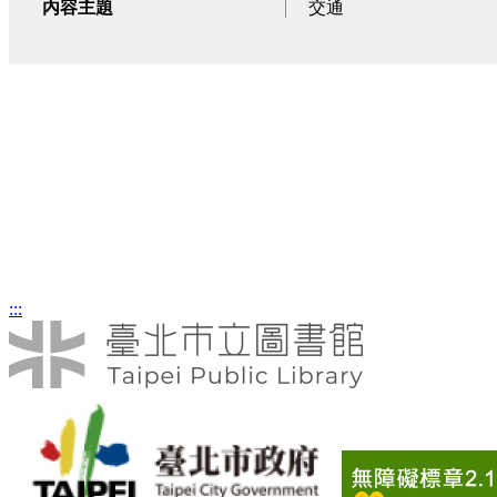
內容主題
交通
古厝
國宅
照片類
照片類
:::