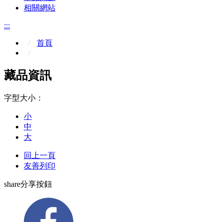
相關網站
:::
首頁
藏品資訊
字型大小：
小
中
大
回上一頁
友善列印
share分享按鈕