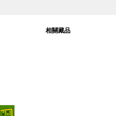
相關藏品
臺北市啓聰學校的前身
照片類