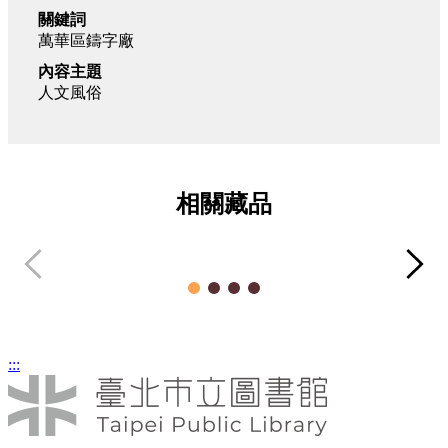
關鍵詞
萬華區鑄字廠
內容主題
人文風俗
相關藏品
圓山發電所預定地
鉛
照片類
:::