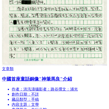
文章類
中國首座童話銅像"神筆馬良"介紹
作者：洪汛濤攝影者：路谷撰文：浦光
創作日期：不詳
藏品類型：手稿
內容主題：文學