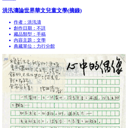
洪汛濤論世界華文兒童文學(摘錄)
作者：洪汛濤
創作日期：不詳
藏品類型：手稿
內容主題：文學
典藏單位：力行分館