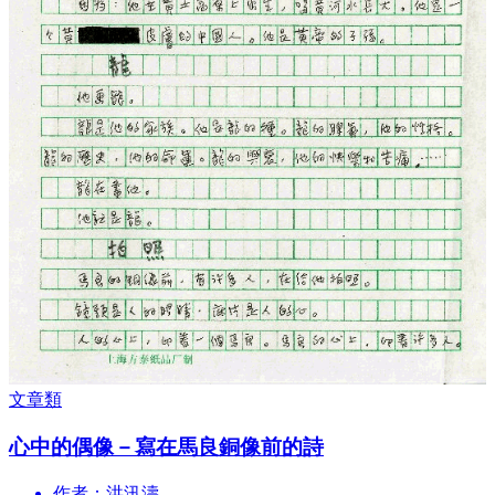
文章類
心中的偶像－寫在馬良銅像前的詩
作者：洪汛濤