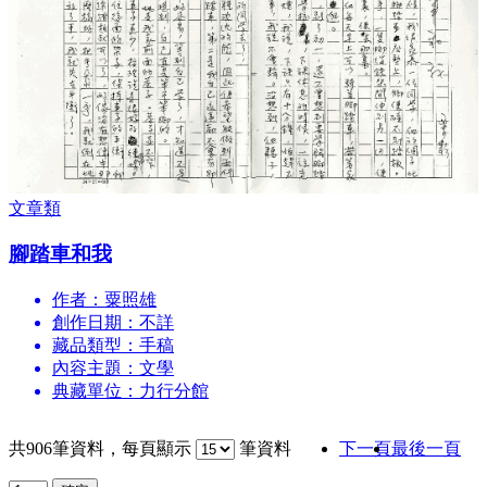
文章類
腳踏車和我
作者：粟照雄
創作日期：不詳
藏品類型：手稿
內容主題：文學
典藏單位：力行分館
共
906
筆資料，每頁顯示
筆資料
下一頁
最後一頁