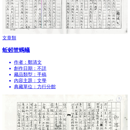
文章類
蚯蚓笸螞蟻
作者：鄭清文
創作日期：不詳
藏品類型：手稿
內容主題：文學
典藏單位：力行分館