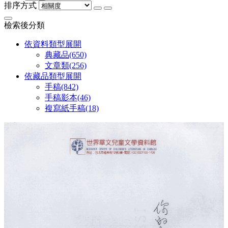
排序方式
檢索後分類
依資料類型
展開
典藏品
(650)
文章類
(256)
依藏品類型
展開
手稿
(842)
手稿影本
(46)
複寫紙手稿
(18)