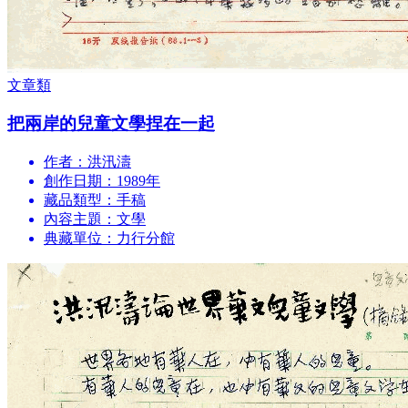
文章類
把兩岸的兒童文學捏在一起
作者：洪汛濤
創作日期：1989年
藏品類型：手稿
內容主題：文學
典藏單位：力行分館