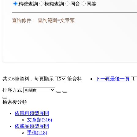
精確查詢
模糊查詢
同音
同義
查詢條件： 查詢範圍=文章類
共
316
筆資料，每頁顯示
筆資料
下一頁
最後一頁
排序方式
檢索後分類
依資料類型
展開
文章類
(316)
依藏品類型
展開
手稿
(218)