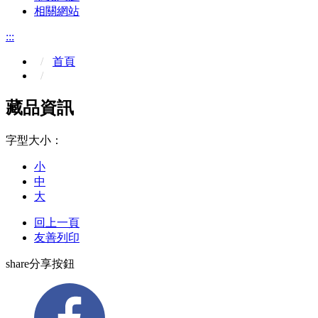
相關網站
:::
首頁
藏品資訊
字型大小：
小
中
大
回上一頁
友善列印
share分享按鈕