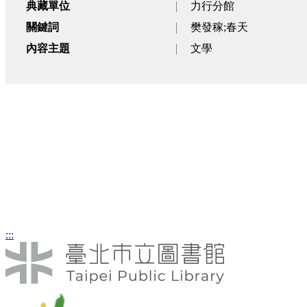
典藏單位
力行分館
關鍵詞
樊發稼;春天
內容主題
文學
春阿姨來了
海峽兩岸兒
文章類
文章類
:::