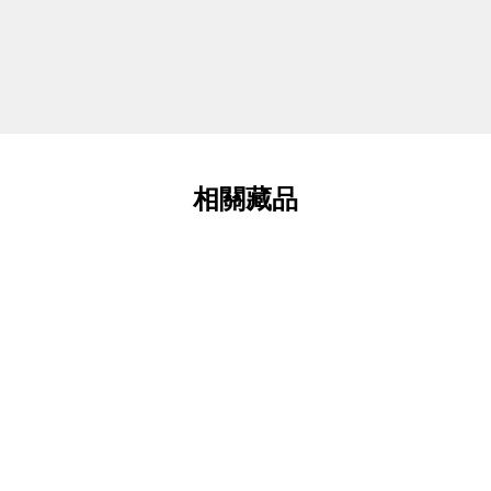
相關藏品
童詩比較(提要)
兩岸兒童詩觀及其他
文章類