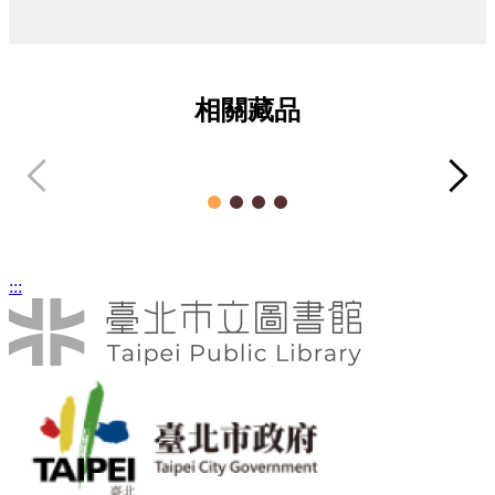
相關藏品
春天來啦
海
文章類
:::