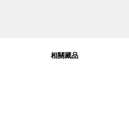
相關藏品
的隊伍
位於水源路邊與新店溪旁的
照片類