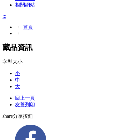
相關網站
:::
首頁
藏品資訊
字型大小：
小
中
大
回上一頁
友善列印
share分享按鈕